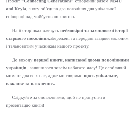
Проєкт
“Connecting Generations”
створений разом
NB4U
and Kryla
, знову об’єднав два покоління для унікальної
співпраці над майбутньою книгою.
На її сторінках оживуть
неймовірні та захоплюючі історії
старшого покоління,
збережені та передані завдяки молодим
і талановитим учасникам нашого проєкту.
До виходу
першої книги, написаної двома поколіннями
українців
, залишилося зовсім небагато часу! Це особливий
момент для всіх нас, адже ми творимо
щось унікальне,
важливе та натхненне.
.
Слідкуйте за оновленнями, щоб не пропустити
презентацію книги!