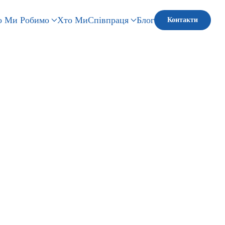
 Ми Робимо
Хто Ми
Співпраця
Блог
Контакти