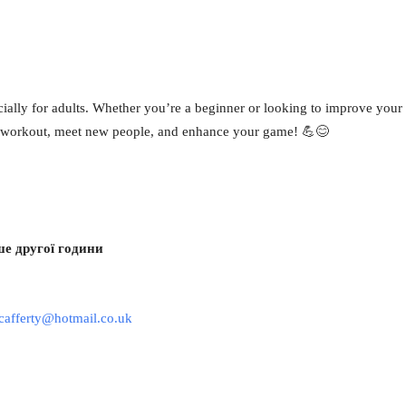
р
iCalendar
Office 365
cially for adults. Whether you’re a beginner or looking to improve your
at workout, meet new people, and enhance your game! 💪😊
ше другої години
cafferty@hotmail.co.uk