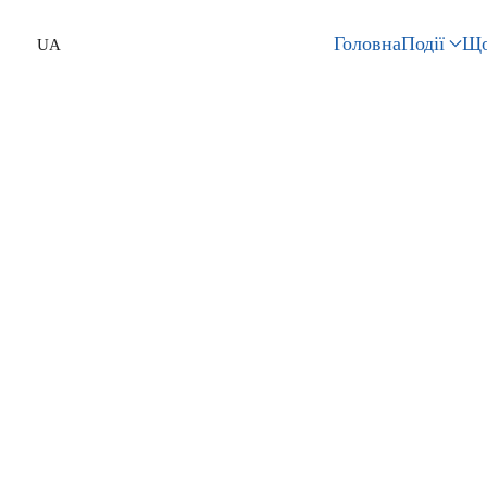
Головна
Події
Що
UA