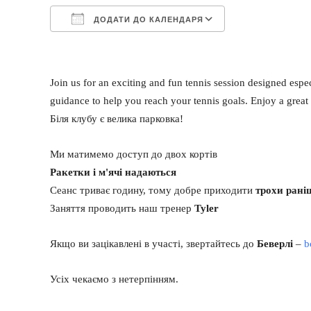
ДОДАТИ ДО КАЛЕНДАРЯ
Завантаження ICS
Google Календа
Join us for an exciting and fun tennis session designed espe
guidance to help you reach your tennis goals. Enjoy a gre
Біля клубу є велика парковка!
Ми матимемо доступ до двох кортів
Ракетки і м'ячі надаються
Сеанс триває годину, тому добре приходити
трохи рані
Заняття проводить наш тренер
Tyler
Якщо ви зацікавлені в участі, звертайтесь до
Беверлі
–
b
Усіх чекаємо з нетерпінням.