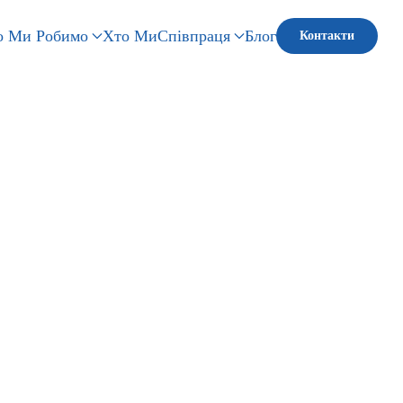
 Ми Робимо
Хто Ми
Співпраця
Блог
Контакти