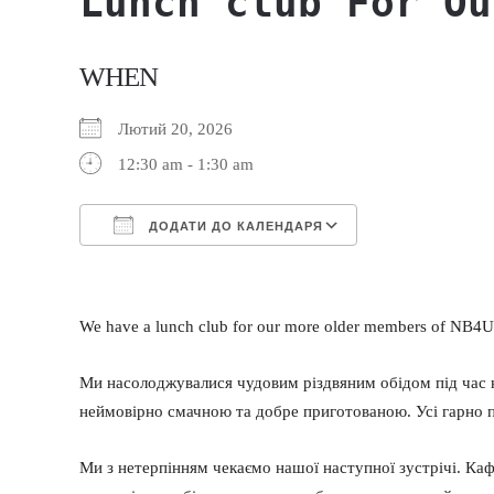
Lunch club For Ou
WHEN
Лютий 20, 2026
12:30 am - 1:30 am
ДОДАТИ ДО КАЛЕНДАРЯ
Завантаження ICS
Google Календа
We have a lunch club for our more older members of NB4U 
Ми насолоджувалися чудовим різдвяним обідом під час на
неймовірно смачною та добре приготованою. Усі гарно п
Ми з нетерпінням чекаємо нашої наступної зустрічі. Кафе