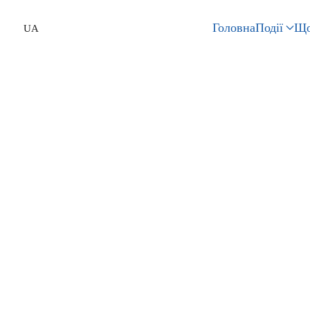
Головна
Події
Що
UA