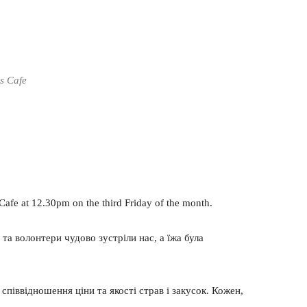
s Cafe
Outlook Live
fe at 12.30pm on the third Friday of the month.
та волонтери чудово зустріли нас, а їжа була
співвідношення ціни та якості страв і закусок. Кожен,