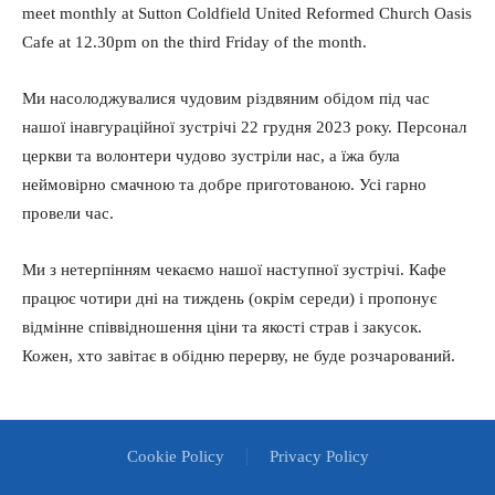
meet monthly at Sutton Coldfield United Reformed Church Oasis
Cafe at 12.30pm on the third Friday of the month.
Ми насолоджувалися чудовим різдвяним обідом під час
нашої інавгураційної зустрічі 22 грудня 2023 року. Персонал
церкви та волонтери чудово зустріли нас, а їжа була
неймовірно смачною та добре приготованою. Усі гарно
провели час.
Ми з нетерпінням чекаємо нашої наступної зустрічі. Кафе
працює чотири дні на тиждень (окрім середи) і пропонує
відмінне співвідношення ціни та якості страв і закусок.
Кожен, хто завітає в обідню перерву, не буде розчарований.
Cookie Policy
Privacy Policy